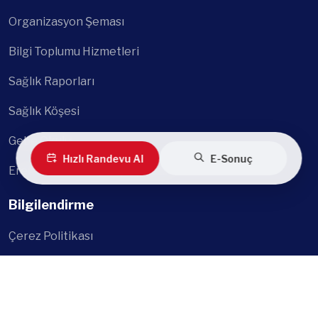
Anlaşmalı Kurumlar
Çalışma Ortamı
İş Başvuru Formu
Topluluk
Organizasyon Şeması
Hızlı Randevu Al
E-Sonuç
Bilgi Toplumu Hizmetleri
Sağlık Raporları
Sağlık Köşesi
Gebe Okulu
Erektil Disfonksiyon (ED) Nedir?