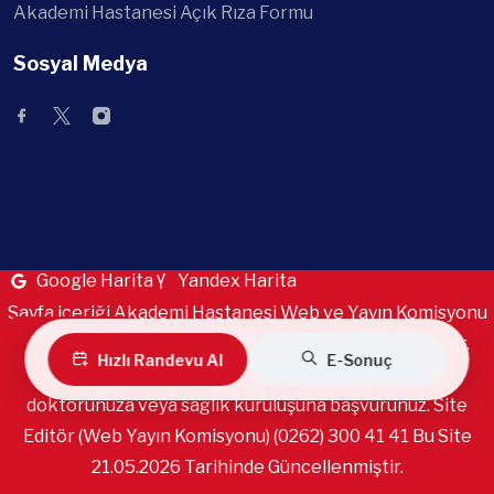
Akademi Hastanesi Açık Rıza Formu
Sosyal Medya
Google Harita
Yandex Harita
Sayfa içeriği Akademi Hastanesi Web ve Yayın Komisyonu
Ulaşım
tarafından sadece bilgilendirme amaçlı hazırlanmıştır.
Hızlı Randevu Al
E-Sonuç
Tüm sorularınız, teşhis, tanı ve tedavi için mutlaka
doktorunuza veya sağlık kuruluşuna başvurunuz. Site
Editör (Web Yayın Komisyonu) (0262) 300 41 41 Bu Site
21.05.2026 Tarihinde Güncellenmiştir.